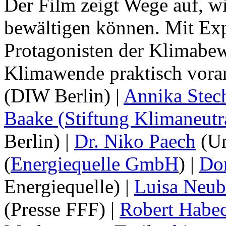
Der Film zeigt Wege auf, w
bewältigen können. Mit Exp
Protagonisten der Klimabew
Klimawende praktisch vora
(DIW Berlin) |
Annika Stec
Baake (Stiftung Klimaneutra
Berlin) |
Dr. Niko Paech
(Un
(
Energiequelle GmbH
) |
Do
Energiequelle) |
Luisa Neu
(Presse FFF) |
Robert Habe