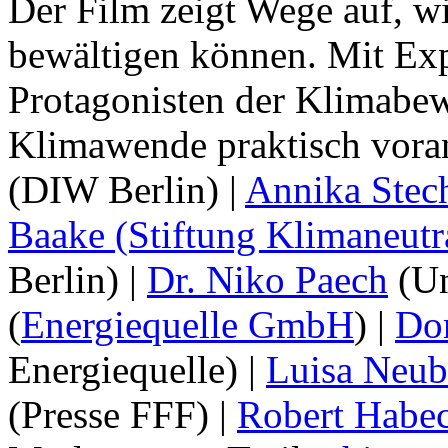
Der Film zeigt Wege auf, w
bewältigen können. Mit Exp
Protagonisten der Klimabew
Klimawende praktisch vora
(DIW Berlin) |
Annika Stec
Baake (Stiftung Klimaneutra
Berlin) |
Dr. Niko Paech
(Un
(
Energiequelle GmbH
) |
Do
Energiequelle) |
Luisa Neu
(Presse FFF) |
Robert Habe